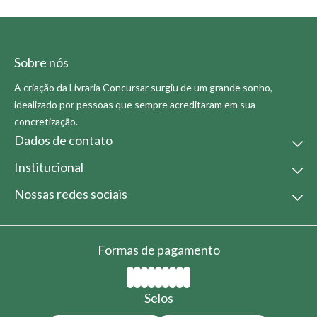
Sobre nós
A criação da Livraria Concursar surgiu de um grande sonho,
idealizado por pessoas que sempre acreditaram em sua
concretização.
Dados de contato
Institucional
(21) 2613-6153
atendimento@livrariaconcursar.com.br
Nossa Empresa
Nossas redes sociais
Horário de atendimento
Condições Comerciais
9:00 as 17:00s
Politica de Troca
Fale conosco
Formas de pagamento
Selos